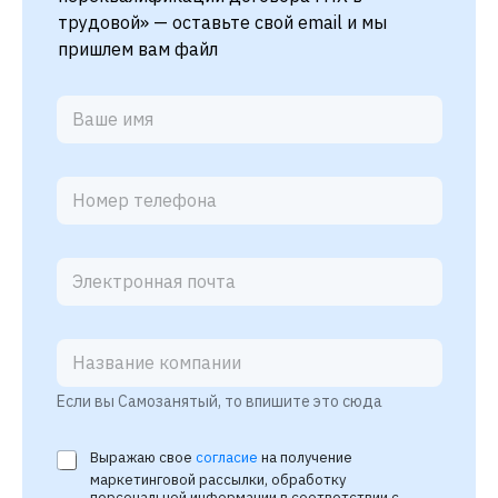
трудовой» — оставьте свой email и мы
пришлем вам файл
Н
о
м
е
р
т
е
л
е
ф
о
Если вы Самозанятый, то впишите это сюда
н
а
*
Выражаю свое
согласие
на получение
*
маркетинговой рассылки, обработку
персональной информации в соответствии с