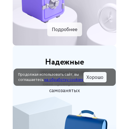
Подробнее
Надежные
исполнители
Продолжая использовать сайт, вы
Хорошо
соглашаетесь
на обработку cookies
База проверенных
самозанятых