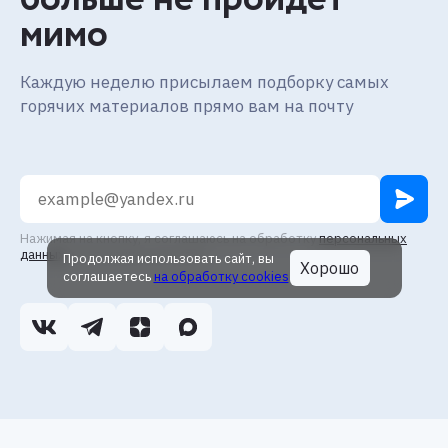
мимо
Каждую неделю присылаем подборку самых
горячих материалов прямо вам на почту
Нажимая на кнопку, я соглашаюсь на обработку
персональных
данных
и получение рассылки
Продолжая использовать сайт, вы
Хорошо
соглашаетесь
на обработку cookies