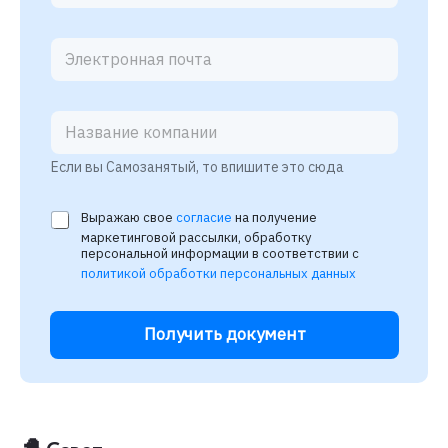
м
е
р
т
е
л
е
ф
о
Если вы Самозанятый, то впишите это сюда
н
а
*
Выражаю свое
согласие
на получение
*
маркетинговой рассылки, обработку
персональной информации в соответствии с
политикой обработки персональных данных
Получить документ