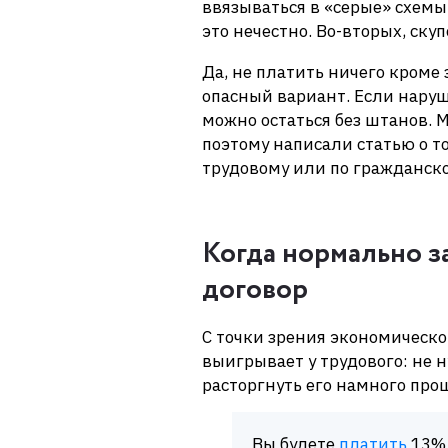
ввязываться в «серые» схемы
это нечестно. Во-вторых, ску
Да, не платить ничего кроме
опасный вариант. Если нару
можно остаться без штанов. 
поэтому написали статью о т
трудовому или по гражданско
Когда нормально з
договор
С точки зрения экономическ
выигрывает у трудового: не 
расторгнуть его намного про
Вы будете
платить
13% 