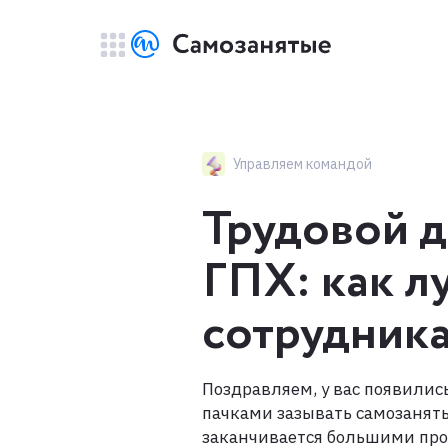
Управляем командой
Трудовой д
ГПХ: как л
сотрудник
Поздравляем, у вас появилис
пачками зазывать самозанят
заканчивается большими про