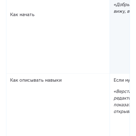
«Добрый д
вижу, вы 
Как начать
Как описывать навыки
Если нуже
«Верстаю 
редактора
показател
открываем