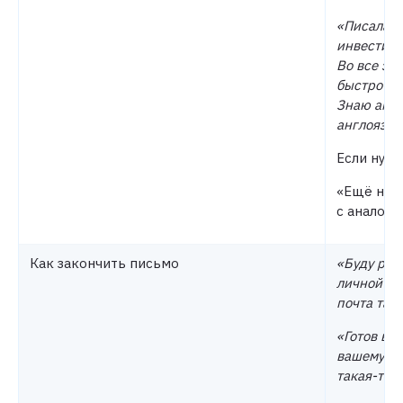
«Писала н
инвестици
Во все эт
быстро по
Знаю англ
англоязыч
Если нуж
«Ещё не р
с аналоги
Как закончить письмо
«Буду рад
личной вс
почта так
«Готов вы
вашему отв
такая-то»