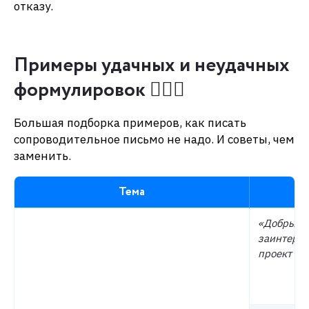
отказу.
Примеры удачных и неудачных
формулировок 💁🏻‍♀️
Большая подборка примеров, как писать
сопроводительное письмо не надо. И советы, чем
заменить.
Тема
«Добрый д
заинтерес
проект X…