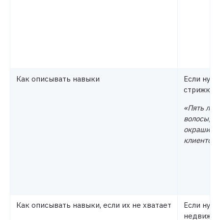
Как описывать навыки
Если нуже
стрижки (
«Пять лет
волосы, в 
окрашиваю
клиентов 
Как описывать навыки, если их не хватает
Если нуже
недвижим