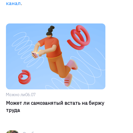
канал
.
Можно ли
06.07
Может ли самозанятый встать на биржу
труда