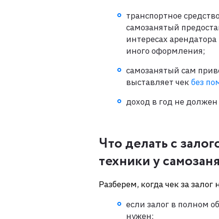
транспортное средств
самозанятый предоста
интересах арендатора —
иного оформления;
самозанятый сам приво
выставляет чек
без п
доход в год не долже
Что делать с зало
техники у самозан
Разберем, когда чек за залог
если залог в полном о
нужен;