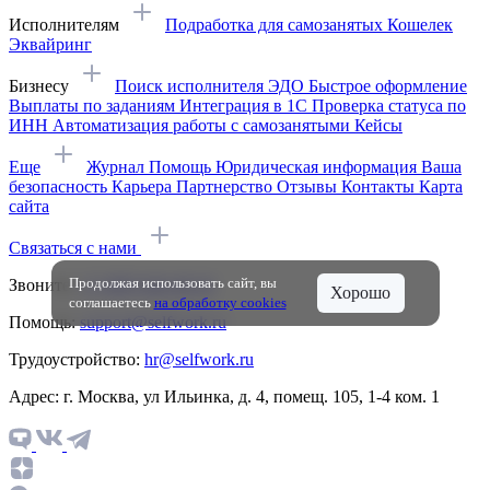
Исполнителям
Подработка для самозанятых
Кошелек
Эквайринг
Бизнесу
Поиск исполнителя
ЭДО
Быстрое оформление
Выплаты по заданиям
Интеграция в 1С
Проверка статуса по
ИНН
Автоматизация работы с самозанятыми
Кейсы
Еще
Журнал
Помощь
Юридическая информация
Ваша
безопасность
Карьера
Партнерство
Отзывы
Контакты
Карта
сайта
Связаться с нами
Продолжая использовать сайт, вы
Звоните:
+7 (495) 642 40 16
Хорошо
соглашаетесь
на обработку cookies
Помощь:
support@selfwork.ru
Трудоустройство:
hr@selfwork.ru
Адрес: г. Москва, ул Ильинка, д. 4, помещ. 105, 1-4 ком. 1